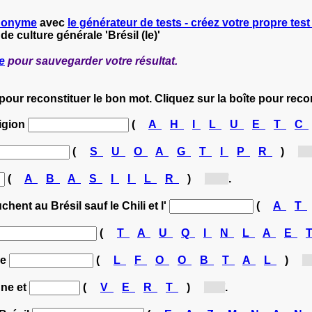
nonyme
avec
le générateur de tests - créez votre propre test 
de culture générale 'Brésil (le)'
e
pour sauvegarder votre résultat.
 pour reconstituer le bon mot. Cliquez sur la boîte pour rec
ligion
(
A
H
I
L
U
E
T
C
(
S
U
O
A
G
T
I
P
R
)
[po
(
A
B
A
S
I
I
L
R
)
[B...]
.
hent au Brésil sauf le Chili et l'
(
A
T
(
T
A
U
Q
I
N
L
A
E
le
(
L
F
O
O
B
T
A
L
)
[f.
une et
(
V
E
R
T
)
[v...]
.