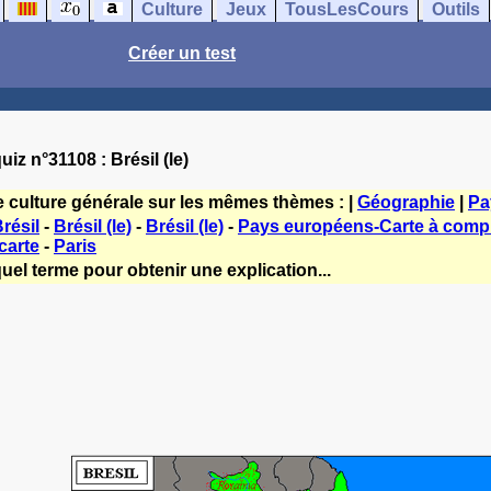
Culture
Jeux
TousLesCours
Outils
Créer un test
uiz n°31108 : Brésil (le)
e culture générale sur les mêmes thèmes : |
Géographie
|
Pa
résil
-
Brésil (le)
-
Brésil (le)
-
Pays européens-Carte à compl
carte
-
Paris
uel terme pour obtenir une explication...