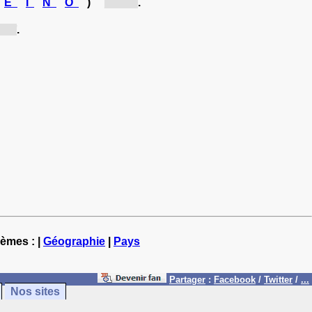
E
I
N
O
)
[Am...]
.
a...]
.
hèmes : |
Géographie
|
Pays
Partager
:
Facebook
/
Twitter
/
...
Nos sites