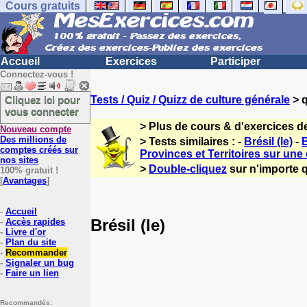
Cours gratuits
Accueil
Exercices
Participer
Connectez-vous !
Cliquez ici pour
Tests / Quiz / Quizz de culture générale
> q
vous connecter
> Plus de cours & d'exercices d
Nouveau compte
Des millions de
> Tests similaires : -
Brésil (le)
-
B
comptes créés sur
Provinces et Territoires sur une 
nos sites
>
Double-cliquez
sur n'importe q
100% gratuit !
[
Avantages
]
-
Accueil
Brésil (le)
-
Accès rapides
-
Livre d'or
-
Plan du site
-
Recommander
-
Signaler un bug
-
Faire un lien
Recommandés: