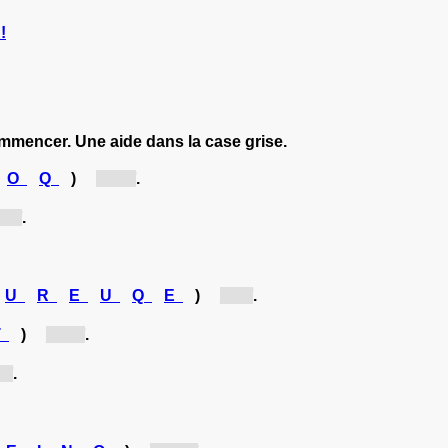
!
ommencer. Une aide dans la case grise.
O
Q
)
[ca...]
.
...]
.
U
R
E
U
Q
E
)
[E...]
.
T
)
[At...]
.
..]
.