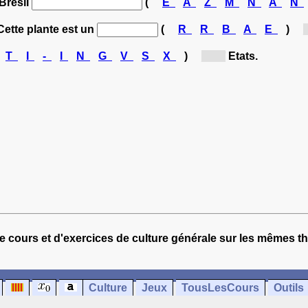
 Brésil
(
E
A
Z
M
N
A
N
 Cette plante est un
(
R
R
B
A
E
)
[
T
I
-
I
N
G
V
S
X
)
[vi...]
Etats.
e cours et d'exercices de culture générale sur les mêmes t
Culture
Jeux
TousLesCours
Outils