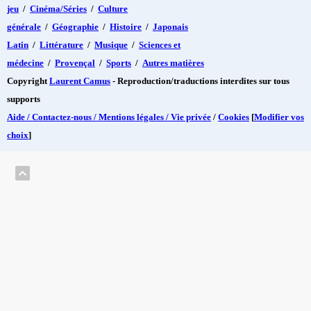
jeu
/
Cinéma/Séries
/
Culture
générale
/
Géographie
/
Histoire
/
Japonais
Latin
/
Littérature
/
Musique
/
Sciences et
médecine
/
Provençal
/
Sports
/
Autres matières
Copyright
Laurent Camus
- Reproduction/traductions interdites sur tous
supports
Aide / Contactez-nous / Mentions légales / Vie privée
/
Cookies
[
Modifier vos
choix
]