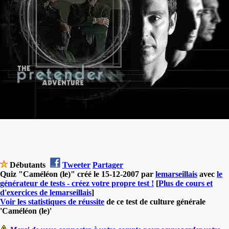
Débutants
Tweeter
Partager
Quiz "Caméléon (le)" créé le 15-12-2007 par
lemarseillais
avec
le
générateur de tests - créez votre propre test !
[
Plus de cours et
d'exercices de lemarseillais
]
Voir les statistiques de réussite
de ce test de culture générale
'Caméléon (le)'