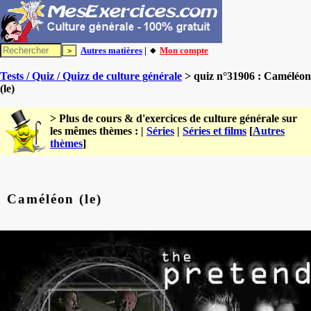
Autres matières
| 🔸
Mon compte
Tests / Quiz / Quizz de culture générale
> quiz n°31906 : Caméléon
(le)
> Plus de cours & d'exercices de culture générale sur
les mêmes thèmes : |
Séries
|
Séries et films
[
Autres
thèmes
]
Caméléon (le)