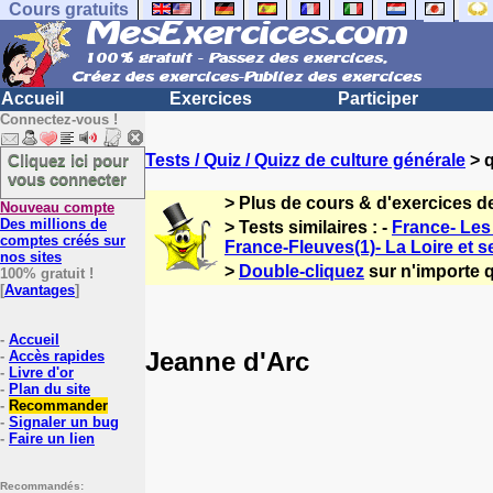
Cours gratuits
Accueil
Exercices
Participer
Connectez-vous !
Cliquez ici pour
Tests / Quiz / Quizz de culture générale
> q
vous connecter
> Plus de cours & d'exercices d
Nouveau compte
Des millions de
> Tests similaires : -
France- Les 
comptes créés sur
France-Fleuves(1)- La Loire et s
nos sites
>
Double-cliquez
sur n'importe q
100% gratuit !
[
Avantages
]
-
Accueil
Jeanne d'Arc
-
Accès rapides
-
Livre d'or
-
Plan du site
-
Recommander
-
Signaler un bug
-
Faire un lien
Recommandés: