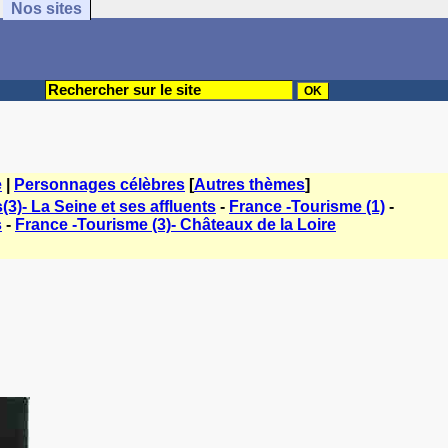
Nos sites
e
|
Personnages célèbres
[
Autres thèmes
]
3)- La Seine et ses affluents
-
France -Tourisme (1)
-
s
-
France -Tourisme (3)- Châteaux de la Loire