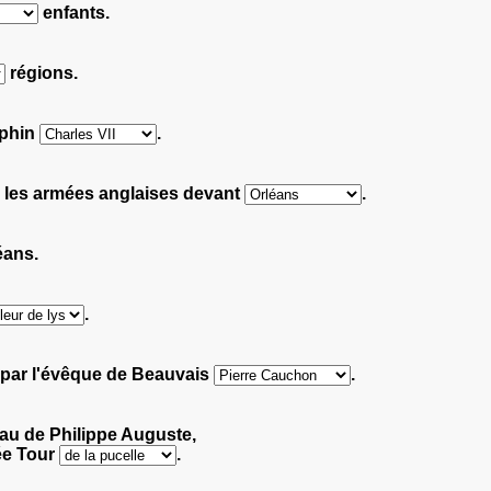
enfants.
régions.
uphin
.
e les armées anglaises devant
.
éans.
.
1 par l'évêque de Beauvais
.
au de Philippe Auguste,
lée Tour
.