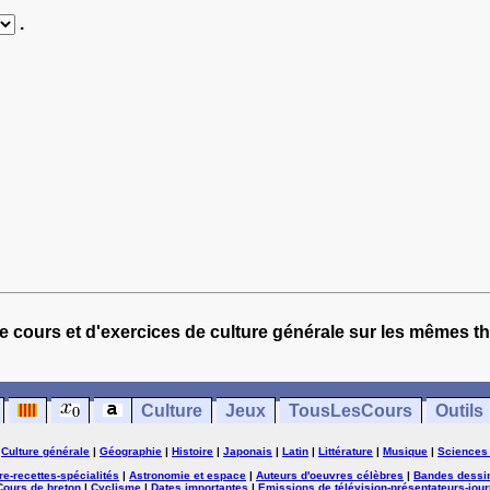
.
e cours et d'exercices de culture générale sur les mêmes t
Culture
Jeux
TousLesCours
Outils
|
Culture générale
|
Géographie
|
Histoire
|
Japonais
|
Latin
|
Littérature
|
Musique
|
Sciences
ure-recettes-spécialités
|
Astronomie et espace
|
Auteurs d'oeuvres célèbres
|
Bandes dessi
Cours de breton
|
Cyclisme
|
Dates importantes
|
Emissions de télévision-présentateurs-jour