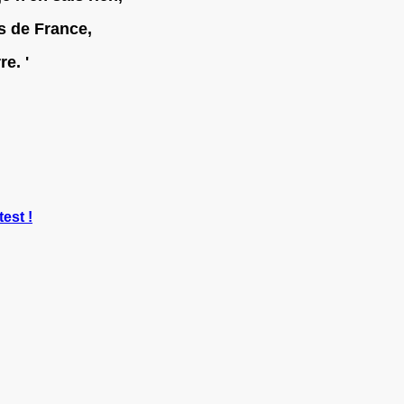
s de France,
e. '
test !