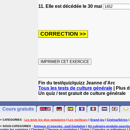
11. Elle est décédée le 30 mai
Fin du test/quiz/quizz Jeanne d'Arc
Tous les tests de culture générale
| Plus d
Un quiz / test gratuit de culture générale
Cours gratuits
> CATEGORIES :
Les tests les plus populaires
|
Les meilleurs
|
Grand jeu
|
Cinéma/Séries
> SOUS-CATEGORIES :
Animaux et insectes, sauf équitation
|
Art culinaire-produits-nourrit
contre les vampires
|
Charmed
|
Chevaux et équitation
|
Chimie
|
Consoles et ordinateurs
|