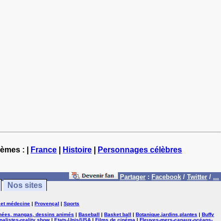
hèmes : |
France
|
Histoire
|
Personnages célèbres
Partager
:
Facebook
/
Twitter
/
...
Nos sites
 et médecine
|
Provençal
|
Sports
nées, mangas, dessins animés
|
Baseball
|
Basket ball
|
Botanique,jardins,plantes
|
Buffy
nalistes-reality show
|
Etats-Unis/USA
|
Films de cinéma
|
Fleuves-mers-canaux-océans-