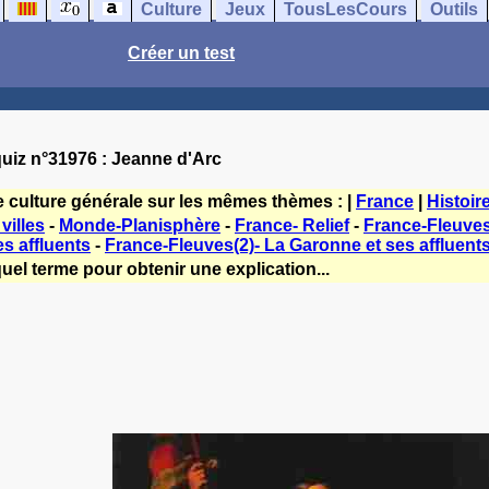
Culture
Jeux
TousLesCours
Outils
Créer un test
uiz n°31976 : Jeanne d'Arc
e culture générale sur les mêmes thèmes : |
France
|
Histoir
villes
-
Monde-Planisphère
-
France- Relief
-
France-Fleuves(
es affluents
-
France-Fleuves(2)- La Garonne et ses affluent
uel terme pour obtenir une explication...