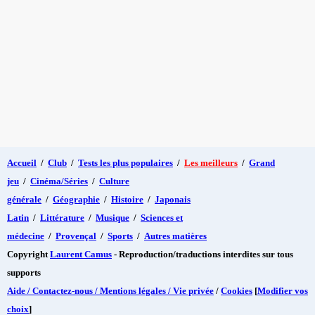
Accueil
/
Club
/
Tests les plus populaires
/
Les meilleurs
/
Grand
jeu
/
Cinéma/Séries
/
Culture
générale
/
Géographie
/
Histoire
/
Japonais
Latin
/
Littérature
/
Musique
/
Sciences et
médecine
/
Provençal
/
Sports
/
Autres matières
Copyright
Laurent Camus
- Reproduction/traductions interdites sur tous
supports
Aide / Contactez-nous / Mentions légales / Vie privée
/
Cookies
[
Modifier vos
choix
]