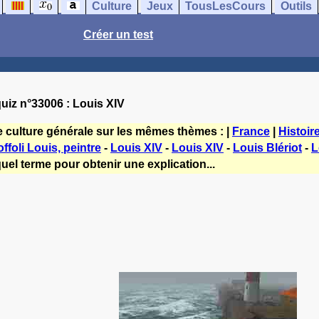
Culture
Jeux
TousLesCours
Outils
Créer un test
uiz n°33006 : Louis XIV
e culture générale sur les mêmes thèmes : |
France
|
Histoir
offoli Louis, peintre
-
Louis XlV
-
Louis XIV
-
Louis Blériot
-
L
uel terme pour obtenir une explication...