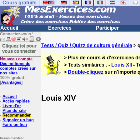
Cours gratuits
Accueil
Exercices
Participer
Connectez-vous !
Cliquez ici pour
Tests / Quiz / Quizz de culture générale
> q
vous connecter
> Plus de cours & d'exercices d
Nouveau compte
Des millions de
> Tests similaires : -
Louis XII
-
T
comptes créés sur
>
Double-cliquez
sur n'importe q
nos sites
100% gratuit !
[
Avantages
]
Louis XIV
-
Accueil
-
Accès rapides
-
Livre d'or
-
Plan du site
-
Recommander
-
Signaler un bug
-
Faire un lien
Recommandés: