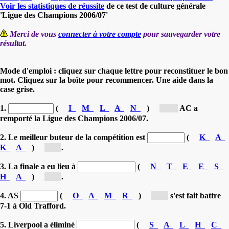
Voir les statistiques de réussite
de ce test de culture générale
'Ligue des Champions 2006/07'
Merci de vous
connecter à votre compte
pour sauvegarder votre
résultat.
Mode d'emploi : cliquez sur chaque lettre pour reconstituer le bon
mot. Cliquez sur la boîte pour recommencer. Une aide dans la
case grise.
1.
(
I
M
L
A
N
)
[M...]
AC a
remporté la Ligue des Champions 2006/07.
2. Le meilleur buteur de la compétition est
(
K
A
K
A
)
[K...]
.
3. La finale a eu lieu à
(
N
T
E
E
S
H
A
)
[A...]
.
4. AS
(
O
A
M
R
)
[R...]
s'est fait battre
7-1 à Old Trafford.
5. Liverpool a éliminé
(
S
A
L
H
C