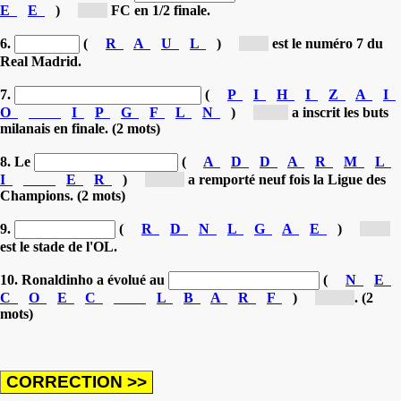
E
E
)
[C...]
FC en 1/2 finale.
6.
(
R
A
U
L
)
[R...]
est le numéro 7 du
Real Madrid.
7.
(
P
I
H
I
Z
A
I
O
I
P
G
F
L
N
)
[FI...]
a inscrit les buts
milanais en finale. (2 mots)
8. Le
(
A
D
D
A
R
M
L
I
E
R
)
[RE...]
a remporté neuf fois la Ligue des
Champions. (2 mots)
9.
(
R
D
N
L
G
A
E
)
[G...]
est le stade de l'OL.
10. Ronaldinho a évolué au
(
N
E
C
O
E
C
L
B
A
R
F
)
[FC...]
. (2
mots)