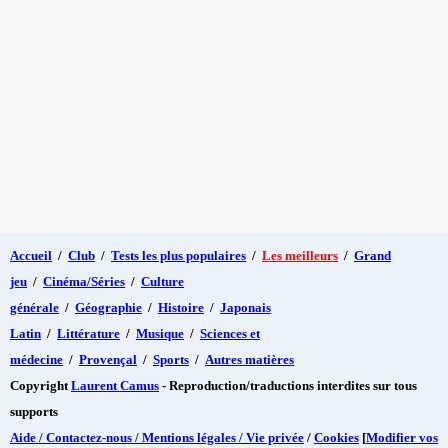
Accueil
/
Club
/
Tests les plus populaires
/
Les meilleurs
/
Grand
jeu
/
Cinéma/Séries
/
Culture
générale
/
Géographie
/
Histoire
/
Japonais
Latin
/
Littérature
/
Musique
/
Sciences et
médecine
/
Provençal
/
Sports
/
Autres matières
Copyright
Laurent Camus
- Reproduction/traductions interdites sur tous
supports
Aide / Contactez-nous / Mentions légales / Vie privée
/
Cookies
[
Modifier vos