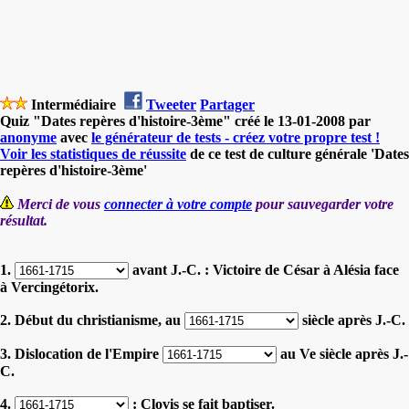
Intermédiaire
Tweeter
Partager
Quiz "Dates repères d'histoire-3ème" créé le 13-01-2008 par
anonyme
avec
le générateur de tests - créez votre propre test !
Voir les statistiques de réussite
de ce test de culture générale 'Dates
repères d'histoire-3ème'
Merci de vous
connecter à votre compte
pour sauvegarder votre
résultat.
1.
avant J.-C. : Victoire de César à Alésia face
à Vercingétorix.
2. Début du christianisme, au
siècle après J.-C.
3. Dislocation de l'Empire
au Ve siècle après J.-
C.
4.
: Clovis se fait baptiser.