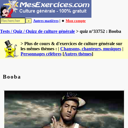
Autres matières
| 🔸
Mon compte
Tests / Quiz / Quizz de culture générale
> quiz n°33752 : Booba
> Plus de cours & d'exercices de culture générale sur
les mêmes thèmes : |
Chansons, chanteurs, musiques
|
Personnages célèbres
[
Autres thèmes
]
Booba