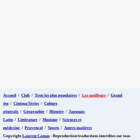
Accueil
/
Club
/
Tests les plus populaires
/
Les meilleurs
/
Grand
jeu
/
Cinéma/Séries
/
Culture
générale
/
Géographie
/
Histoire
/
Japonais
Latin
/
Littérature
/
Musique
/
Sciences et
médecine
/
Provençal
/
Sports
/
Autres matières
Copyright
Laurent Camus
- Reproduction/traductions interdites sur tous