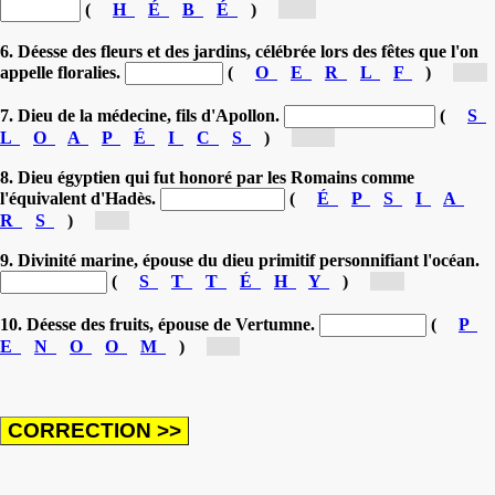
(
H
É
B
É
)
[H...]
6. Déesse des fleurs et des jardins, célébrée lors des fêtes que l'on
appelle floralies.
(
O
E
R
L
F
)
[F...]
7. Dieu de la médecine, fils d'Apollon.
(
S
L
O
A
P
É
I
C
S
)
[As...]
8. Dieu égyptien qui fut honoré par les Romains comme
l'équivalent d'Hadès.
(
É
P
S
I
A
R
S
)
[S...]
9. Divinité marine, épouse du dieu primitif personnifiant l'océan.
(
S
T
T
É
H
Y
)
[T...]
10. Déesse des fruits, épouse de Vertumne.
(
P
E
N
O
O
M
)
[P...]