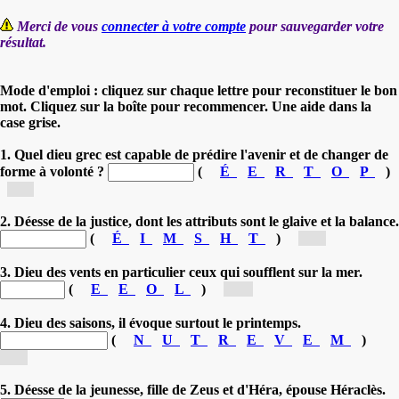
Merci de vous
connecter à votre compte
pour sauvegarder votre
résultat.
Mode d'emploi : cliquez sur chaque lettre pour reconstituer le bon
mot. Cliquez sur la boîte pour recommencer. Une aide dans la
case grise.
1. Quel dieu grec est capable de prédire l'avenir et de changer de
forme à volonté ?
(
É
E
R
T
O
P
)
[P...]
2. Déesse de la justice, dont les attributs sont le glaive et la balance.
(
É
I
M
S
H
T
)
[T...]
3. Dieu des vents en particulier ceux qui soufflent sur la mer.
(
E
E
O
L
)
[E...]
4. Dieu des saisons, il évoque surtout le printemps.
(
N
U
T
R
E
V
E
M
)
[V...]
5. Déesse de la jeunesse, fille de Zeus et d'Héra, épouse Héraclès.