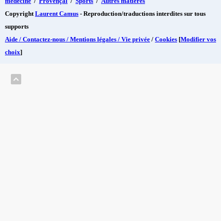
médecine
/
Provençal
/
Sports
/
Autres matières
Copyright
Laurent Camus
- Reproduction/traductions interdites sur tous
supports
Aide / Contactez-nous / Mentions légales / Vie privée
/
Cookies
[
Modifier vos
choix
]