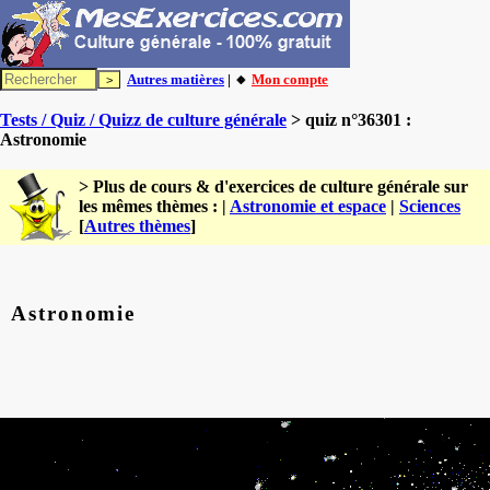
Autres matières
| 🔸
Mon compte
Tests / Quiz / Quizz de culture générale
> quiz n°36301 :
Astronomie
> Plus de cours & d'exercices de culture générale sur
les mêmes thèmes : |
Astronomie et espace
|
Sciences
[
Autres thèmes
]
Astronomie