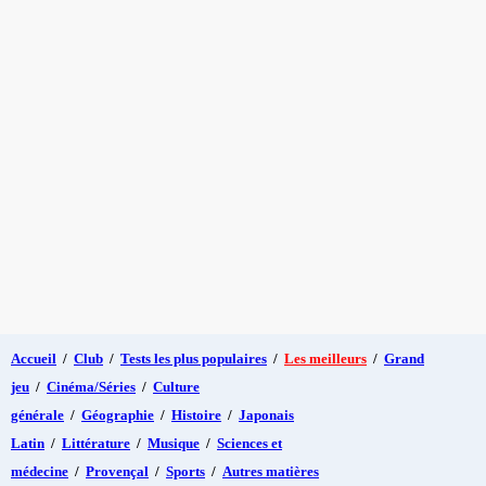
Accueil
/
Club
/
Tests les plus populaires
/
Les meilleurs
/
Grand
jeu
/
Cinéma/Séries
/
Culture
générale
/
Géographie
/
Histoire
/
Japonais
Latin
/
Littérature
/
Musique
/
Sciences et
médecine
/
Provençal
/
Sports
/
Autres matières