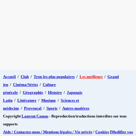
Accueil
/
Club
/
Tests les plus populaires
/
Les meilleurs
/
Grand
jeu
/
Cinéma/Séries
/
Culture
générale
/
Géographie
/
Histoire
/
Japonais
Latin
/
Littérature
/
Musique
/
Sciences et
médecine
/
Provençal
/
Sports
/
Autres matières
Copyright
Laurent Camus
- Reproduction/traductions interdites sur tous
supports
Aide / Contactez-nous / Mentions légales / Vie privée
/
Cookies
[
Modifier vos