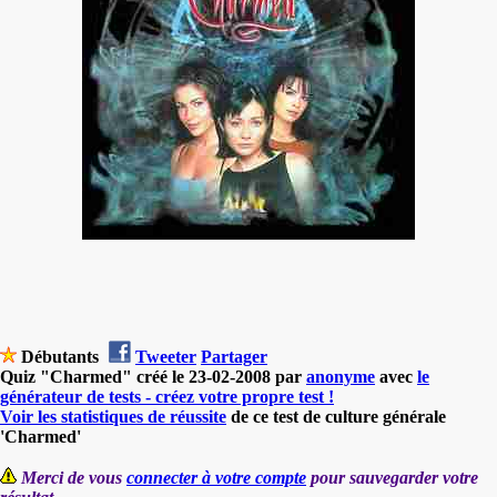
Débutants
Tweeter
Partager
Quiz "Charmed" créé le 23-02-2008 par
anonyme
avec
le
générateur de tests - créez votre propre test !
Voir les statistiques de réussite
de ce test de culture générale
'Charmed'
Merci de vous
connecter à votre compte
pour sauvegarder votre