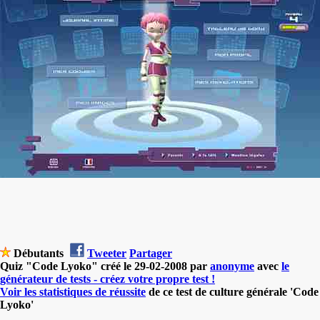
Débutants
Tweeter
Partager
Quiz "Code Lyoko" créé le 29-02-2008 par
anonyme
avec
le
générateur de tests - créez votre propre test !
Voir les statistiques de réussite
de ce test de culture générale 'Code
Lyoko'