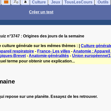
Culture
Jeux
TousLesCours
Outils
Créer un test
uiz n°3747 : Origines des jours de la semaine
e culture générale sur les mêmes thèmes : |
Culture général
areil respiratoire
-
France- Les villes
-
Anatomie : Appareil 
giques-Brevet
-
Anatomie-généralités
-
Union européenne(1
uel terme pour obtenir une explication...
emaine
ui repose sur une planète. Essayez de les retrouver.