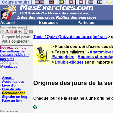
Cours gratuits
Accueil
Exercices
Participer
Connectez-vous !
Cliquez ici pour
Tests / Quiz / Quizz de culture générale
> q
vous connecter
> Plus de cours & d'exercices d
Nouveau compte
Des millions de
> Tests similaires : -
Anatomie-app
comptes créés sur
Planisphère
-
Repères chronolo
nos sites
>
Double-cliquez
sur n'importe q
100% gratuit !
[
Avantages
]
-
Accueil
Origines des jours de la s
-
Accès rapides
-
Livre d'or
-
Plan du site
-
Recommander
-
Signaler un bug
Chaque jour de la semaine a une origine q
-
Faire un lien
Recommandés: