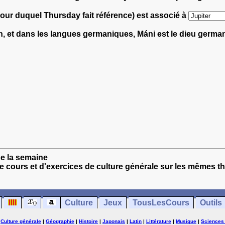
jour duquel Thursday fait référence) est associé à
n, et dans les langues germaniques, Máni est le dieu germa
de la semaine
e cours et d'exercices de culture générale sur les mêmes t
Culture
Jeux
TousLesCours
Outils
|
Culture générale
|
Géographie
|
Histoire
|
Japonais
|
Latin
|
Littérature
|
Musique
|
Sciences