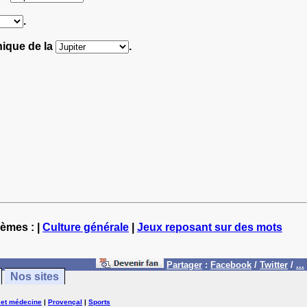
.
nique de la
.
hèmes : |
Culture générale
|
Jeux reposant sur des mots
Partager
:
Facebook
/
Twitter
/
...
Nos sites
 et médecine
|
Provençal
|
Sports