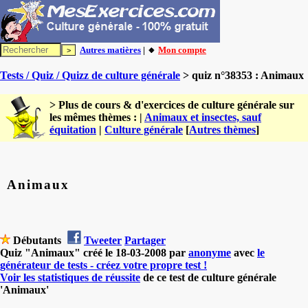
Autres matières
| 🔸
Mon compte
Tests / Quiz / Quizz de culture générale
> quiz n°38353 : Animaux
> Plus de cours & d'exercices de culture générale sur
les mêmes thèmes : |
Animaux et insectes, sauf
équitation
|
Culture générale
[
Autres thèmes
]
Animaux
Débutants
Tweeter
Partager
Quiz "Animaux" créé le 18-03-2008 par
anonyme
avec
le
générateur de tests - créez votre propre test !
Voir les statistiques de réussite
de ce test de culture générale
'Animaux'