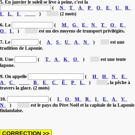
5. En janvier le soleil se lève à peine, c'est la
(
N
T
A
P
O
E
U
R
I
L
I
)
[nu...]
(2 mots)
6. La
(
M
G
E
N
T
O
E
O
I
)
[mo...]
est un des moyens de transport privilégiés.
7. Le
(
A
S
U
A
N
)
[s...]
est une
tradition de Laponie.
8. Une
(
T
A
K
O
)
[k...]
est une tente
lapone.
9. On appelle
(
H
H
N
E
A
C
B
E
C
Ê
P
L
)
[pê...]
, la pêche à
travers la glace. (2 mots)
10.
(
I
O
M
R
I
E
A
V
N
)
[Ro...]
est le pays du Père Noël et la capitale de la Laponie
finlandaise.