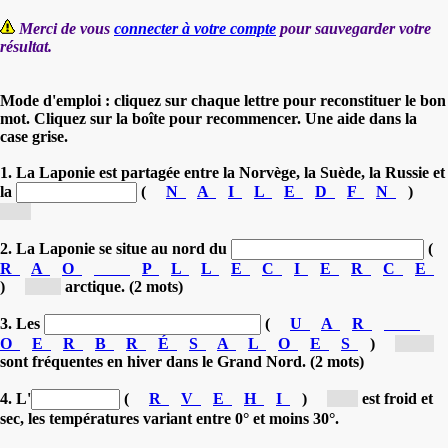
Merci de vous
connecter à votre compte
pour sauvegarder votre
résultat.
Mode d'emploi : cliquez sur chaque lettre pour reconstituer le bon
mot. Cliquez sur la boîte pour recommencer. Une aide dans la
case grise.
1. La Laponie est partagée entre la Norvège, la Suède, la Russie et
la
(
N
A
I
L
E
D
F
N
)
[F...]
2. La Laponie se situe au nord du
(
R
A
O
P
L
L
E
C
I
E
R
C
E
)
[ce...]
arctique. (2 mots)
3. Les
(
U
A
R
O
E
R
B
R
É
S
A
L
O
E
S
)
[au...]
sont fréquentes en hiver dans le Grand Nord. (2 mots)
4. L'
(
R
V
E
H
I
)
[h...]
est froid et
sec, les températures variant entre 0° et moins 30°.