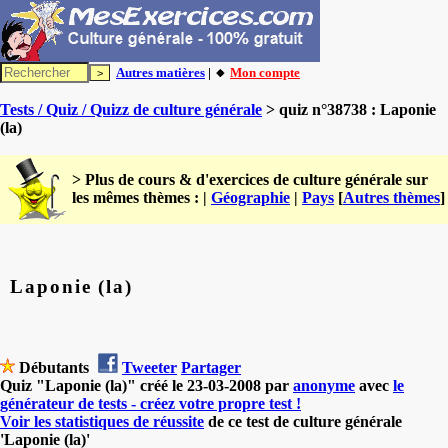
Autres matières
| 🔸
Mon compte
Tests / Quiz / Quizz de culture générale
> quiz n°38738 : Laponie
(la)
> Plus de cours & d'exercices de culture générale sur
les mêmes thèmes : |
Géographie
|
Pays
[
Autres thèmes
]
Laponie (la)
Débutants
Tweeter
Partager
Quiz "Laponie (la)" créé le 23-03-2008 par
anonyme
avec
le
générateur de tests - créez votre propre test !
Voir les statistiques de réussite
de ce test de culture générale
'Laponie (la)'