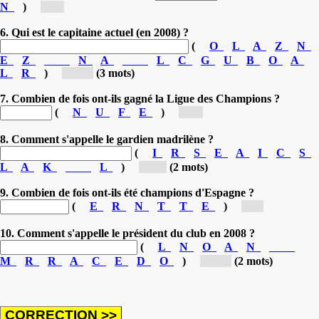
N
)
[B...]
6. Qui est le capitaine actuel (en 2008) ?
(
O
L
A
Z
N
E
Z
N
A
L
C
G
U
B
O
A
L
R
)
[RA...]
(3 mots)
7. Combien de fois ont-ils gagné la Ligue des Champions ?
(
N
U
F
E
)
[N...]
8. Comment s'appelle le gardien madrilène ?
(
I
R
S
E
A
I
C
S
L
A
K
L
)
[IK...]
(2 mots)
9. Combien de fois ont-ils été champions d'Espagne ?
(
E
R
N
T
T
E
)
[T...]
10. Comment s'appelle le président du club en 2008 ?
(
L
N
O
A
N
M
R
R
A
C
E
D
O
)
[RA...]
(2 mots)