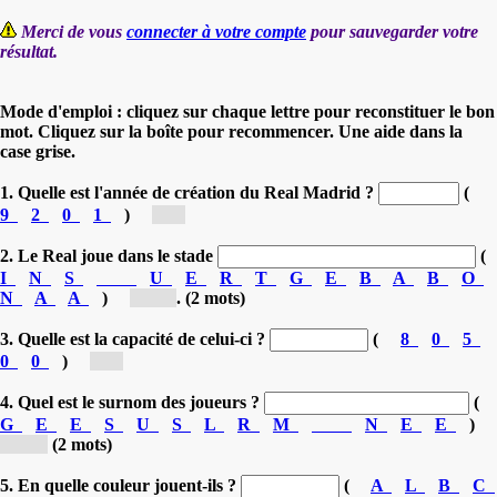
Merci de vous
connecter à votre compte
pour sauvegarder votre
résultat.
Mode d'emploi : cliquez sur chaque lettre pour reconstituer le bon
mot. Cliquez sur la boîte pour recommencer. Une aide dans la
case grise.
1. Quelle est l'année de création du Real Madrid ?
(
9
2
0
1
)
[1...]
2. Le Real joue dans le stade
(
I
N
S
U
E
R
T
G
E
B
A
B
O
N
A
A
)
[SA...]
. (2 mots)
3. Quelle est la capacité de celui-ci ?
(
8
0
5
0
0
)
[8...]
4. Quel est le surnom des joueurs ?
(
G
E
E
S
U
S
L
R
M
N
E
E
)
[LE...]
(2 mots)
5. En quelle couleur jouent-ils ?
(
A
L
B
C