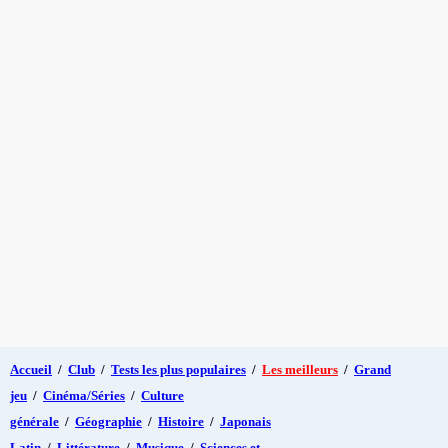
Accueil
/
Club
/
Tests les plus populaires
/
Les meilleurs
/
Grand
jeu
/
Cinéma/Séries
/
Culture
générale
/
Géographie
/
Histoire
/
Japonais
Latin
/
Littérature
/
Musique
/
Sciences et