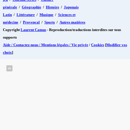
générale
/
Géographie
/
Histoire
/
Japonais
Latin
/
Littérature
/
Musique
/
Sciences et
médecine
/
Provençal
/
Sports
/
Autres matières
Copyright
Laurent Camus
- Reproduction/traductions interdites sur tous
supports
Aide / Contactez-nous / Mentions légales / Vie privée
/
Cookies
[
Modifier vos
choix
]