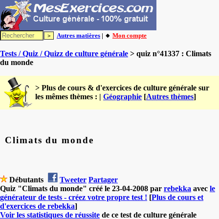
Autres matières
| 🔸
Mon compte
Tests / Quiz / Quizz de culture générale
> quiz n°41337 : Climats
du monde
> Plus de cours & d'exercices de culture générale sur
les mêmes thèmes : |
Géographie
[
Autres thèmes
]
Climats du monde
Débutants
Tweeter
Partager
Quiz "Climats du monde" créé le 23-04-2008 par
rebekka
avec
le
générateur de tests - créez votre propre test !
[
Plus de cours et
d'exercices de rebekka
]
Voir les statistiques de réussite
de ce test de culture générale