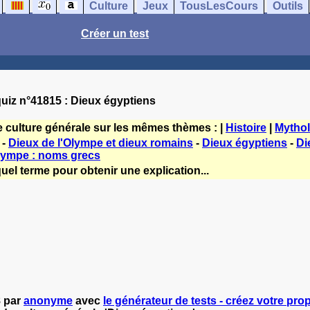
Culture
Jeux
TousLesCours
Outils
Créer un test
uiz n°41815 : Dieux égyptiens
e culture générale sur les mêmes thèmes : |
Histoire
|
Mythol
-
Dieux de l'Olympe et dieux romains
-
Dieux égyptiens
-
Di
Olympe : noms grecs
uel terme pour obtenir une explication...
8 par
anonyme
avec
le générateur de tests - créez votre prop