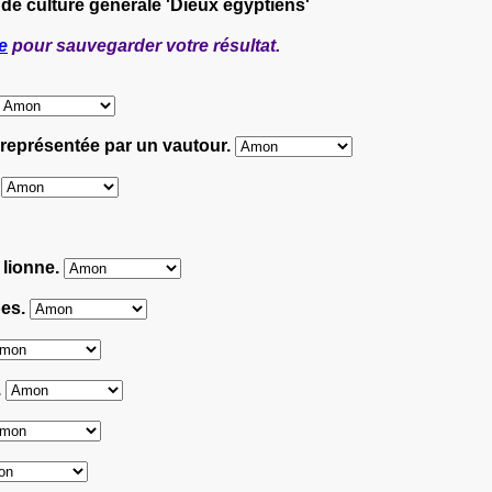
 de culture générale 'Dieux égyptiens'
e
pour sauvegarder votre résultat.
représentée par un vautour.
.
e lionne.
bes.
.