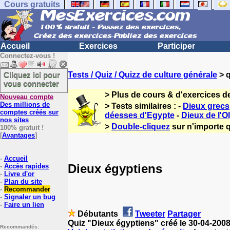
Cours gratuits
Accueil
Exercices
Participer
Connectez-vous !
Cliquez ici pour
Tests / Quiz / Quizz de culture générale
> q
vous connecter
> Plus de cours & d'exercices d
Nouveau compte
Des millions de
> Tests similaires : -
Dieux grecs
comptes créés sur
déesses d'Egypte
-
Dieux de l'
nos sites
>
Double-cliquez
sur n'importe q
100% gratuit !
[
Avantages
]
-
Accueil
Dieux égyptiens
-
Accès rapides
-
Livre d'or
-
Plan du site
-
Recommander
-
Signaler un bug
-
Faire un lien
Débutants
Tweeter
Partager
Quiz "Dieux égyptiens" créé le 30-04-200
Recommandés: