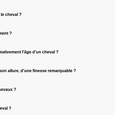
 le cheval ?
ument ?
mativement l'âge d'un cheval ?
 son allure, d'une finesse remarquable ?
chevaux ?
heval ?