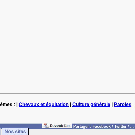
hèmes : |
Chevaux et équitation
|
Culture générale
|
Paroles
Partager
:
Facebook
/
Twitter
/
...
Nos sites