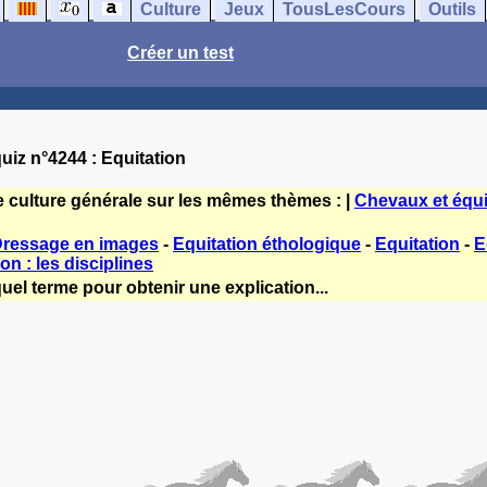
Culture
Jeux
TousLesCours
Outils
Créer un test
uiz n°4244 : Equitation
e culture générale sur les mêmes thèmes : |
Chevaux et équi
Dressage en images
-
Equitation éthologique
-
Equitation
-
E
on : les disciplines
uel terme pour obtenir une explication...