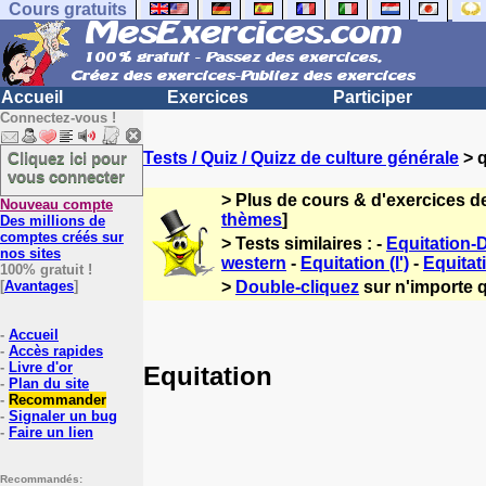
Cours gratuits
Accueil
Exercices
Participer
Connectez-vous !
Cliquez ici pour
Tests / Quiz / Quizz de culture générale
> q
vous connecter
> Plus de cours & d'exercices d
Nouveau compte
thèmes
]
Des millions de
comptes créés sur
> Tests similaires : -
Equitation-
nos sites
western
-
Equitation (l')
-
Equitati
100% gratuit !
[
Avantages
]
>
Double-cliquez
sur n'importe q
-
Accueil
-
Accès rapides
-
Livre d'or
Equitation
-
Plan du site
-
Recommander
-
Signaler un bug
-
Faire un lien
Recommandés: