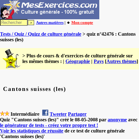
Autres matières
| 🔸
Mon compte
Tests / Quiz / Quizz de culture générale
> quiz n°42476 : Cantons
suisses (les)
> Plus de cours & d'exercices de culture générale sur
les mêmes thèmes : |
Géographie
|
Pays
[
Autres thèmes
]
Cantons suisses (les)
Intermédiaire
Tweeter
Partager
Quiz "Cantons suisses (les)" créé le 08-05-2008 par
anonyme
avec
le générateur de tests - créez votre propre test !
Voir les statistiques de réussite
de ce test de culture générale
'Cantons suisses (les)'