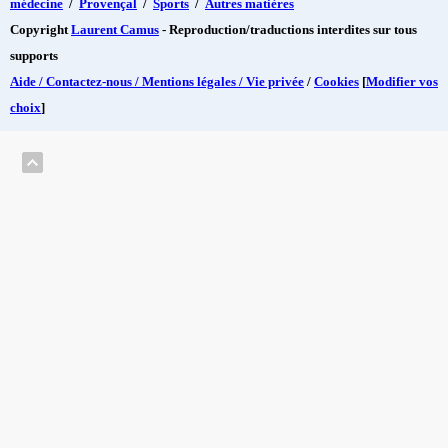
médecine
/
Provençal
/
Sports
/
Autres matières
Copyright
Laurent Camus
- Reproduction/traductions interdites sur tous
supports
Aide / Contactez-nous / Mentions légales / Vie privée
/
Cookies
[
Modifier vos
choix
]