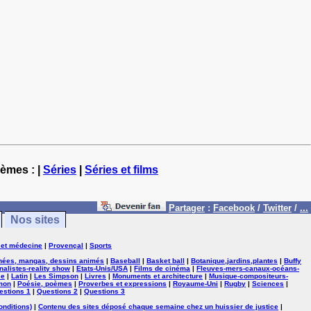
hèmes : |
Séries
|
Séries et films
Partager
:
Facebook
/
Twitter
/
...
Nos sites
 et médecine
|
Provençal
|
Sports
nées, mangas, dessins animés
|
Baseball
|
Basket ball
|
Botanique,jardins,plantes
|
Buffy
nalistes-reality show
|
Etats-Unis/USA
|
Films de cinéma
|
Fleuves-mers-canaux-océans-
se
|
Latin
|
Les Simpson
|
Livres
|
Monuments et architecture
|
Musique-compositeurs-
mon
|
Poésie, poèmes
|
Proverbes et expressions
|
Royaume-Uni
|
Rugby
|
Sciences
|
estions 1
|
Questions 2
|
Questions 3
onditions)
|
Contenu des sites déposé chaque semaine chez un huissier de justice
|