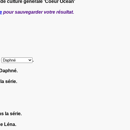
 de culture générale 'Coeur Océan'
e
pour sauvegarder votre résultat.
e
.
 Daphné.
a série.
s la série.
de Léna.