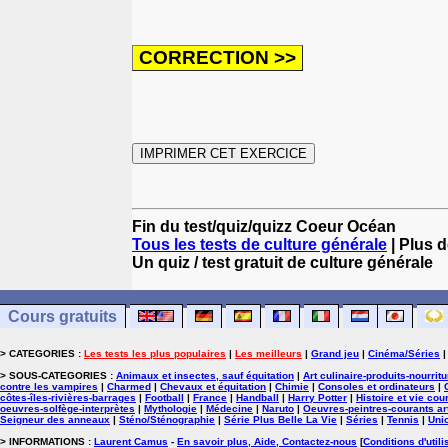
Fin du test/quiz/quizz Coeur Océan
Tous les tests de culture générale
| Plus d
Un quiz / test gratuit de culture générale
Cours gratuits
> CATEGORIES :
Les tests les plus populaires
|
Les meilleurs
|
Grand jeu
|
Cinéma/Séries
> SOUS-CATEGORIES :
Animaux et insectes, sauf équitation
|
Art culinaire-produits-nourrit
contre les vampires
|
Charmed
|
Chevaux et équitation
|
Chimie
|
Consoles et ordinateurs
|
côtes-îles-rivières-barrages
|
Football
|
France
|
Handball
|
Harry Potter
|
Histoire et vie cou
oeuvres-solfège-interprètes
|
Mythologie
|
Médecine
|
Naruto
|
Oeuvres-peintres-courants ar
Seigneur des anneaux
|
Sténo/Sténographie
|
Série Plus Belle La Vie
|
Séries
|
Tennis
|
Uni
> INFORMATIONS :
Laurent Camus
-
En savoir plus, Aide, Contactez-nous
[
Conditions d'utili