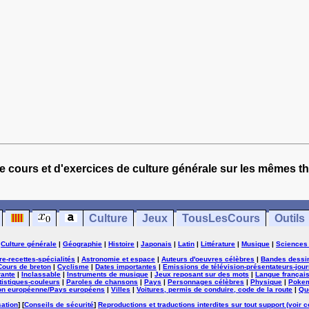
e cours et d'exercices de culture générale sur les mêmes t
Culture
Jeux
TousLesCours
Outils
|
Culture générale
|
Géographie
|
Histoire
|
Japonais
|
Latin
|
Littérature
|
Musique
|
Sciences
ure-recettes-spécialités
|
Astronomie et espace
|
Auteurs d'oeuvres célèbres
|
Bandes dessi
Cours de breton
|
Cyclisme
|
Dates importantes
|
Emissions de télévision-présentateurs-jour
rante
|
Inclassable
|
Instruments de musique
|
Jeux reposant sur des mots
|
Langue françai
tistiques-couleurs
|
Paroles de chansons
|
Pays
|
Personnages célèbres
|
Physique
|
Poke
on européenne/Pays européens
|
Villes
|
Voitures, permis de conduire, code de la route
|
Qu
sation
] [
Conseils de sécurité
]
Reproductions et traductions interdites sur tout support (voir c