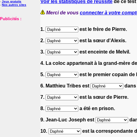
Voir les statistiques de réussite
de ce test
-
Jeux gratuits
-
Nos autres sites
Merci de vous
connecter à votre compt
Publicités :
1.
est le frère de Pierre.
2.
est la sœur d'Alexis.
3.
est enceinte de Melvil.
4. La coloc appartenait à la grand-mère d
5.
est le premier copain de
6. Matthieu Tribes est
dans l
7.
est la sœur de Pierre.
8.
a été en prison.
9. Jean-Luc Joseph est
dan
10.
est la correspondante 