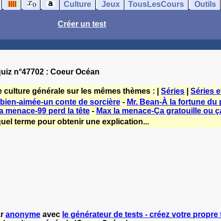
Culture
Jeux
TousLesCours
Outils
Créer un test
uiz n°47702 : Coeur Océan
e culture générale sur les mêmes thèmes : |
Séries
|
Séries e
 bien-aimée-un conte de sorcière
-
Mr. Bean-À la fortune du 
a menace-99 perd la tête
-
Max la menace-Ça gratouille ou ç
uel terme pour obtenir une explication...
ar
anonyme
avec
le générateur de tests - créez votre propre t