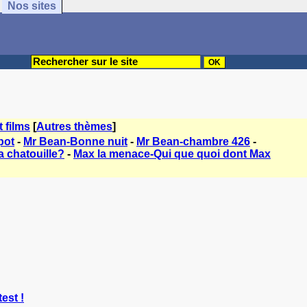
Nos sites
t films
[
Autres thèmes
]
pot
-
Mr Bean-Bonne nuit
-
Mr Bean-chambre 426
-
a chatouille?
-
Max la menace-Qui que quoi dont Max
est !