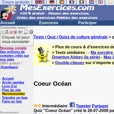
Cours gratuits
Accueil
Exercices
Participer
Connectez-vous !
Cliquez ici pour
Tests / Quiz / Quizz de culture générale
> q
vous connecter
> Plus de cours & d'exercices d
Nouveau compte
Des millions de
> Tests similaires : -
Ma sorcière
comptes créés sur
Downton Abbey (la série)
-
Max l
nos sites
>
Double-cliquez
sur n'importe q
100% gratuit !
[
Avantages
]
-
Accueil
Coeur Océan
-
Accès rapides
-
Livre d'or
-
Plan du site
-
Recommander
-
Signaler un bug
-
Faire un lien
Intermédiaire
Tweeter
Partager
Quiz "Coeur Océan" créé le 26-07-2008 p
Recommandés: