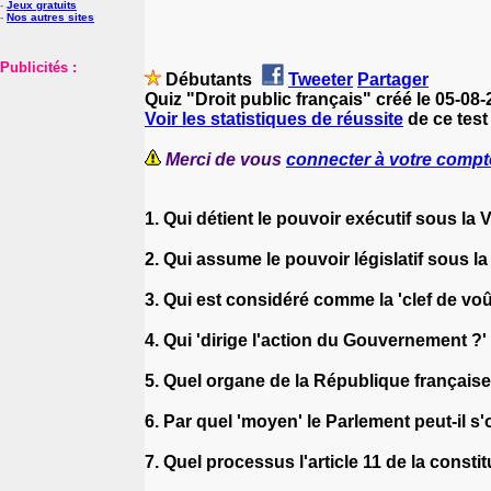
-
Jeux gratuits
-
Nos autres sites
Publicités :
Débutants
Tweeter
Partager
Quiz "Droit public français" créé le 05-08
Voir les statistiques de réussite
de ce test 
Merci de vous
connecter à votre compt
1. Qui détient le pouvoir exécutif sous l
2. Qui assume le pouvoir législatif sous 
3. Qui est considéré comme la 'clef de voû
4. Qui 'dirige l'action du Gouvernement ?'
5. Quel organe de la République française r
6. Par quel 'moyen' le Parlement peut-il 
7. Quel processus l'article 11 de la consti