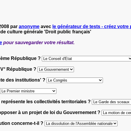
-2008 par
anonyme
avec
le générateur de tests - créez votre 
de culture générale 'Droit public français'
e
pour sauvegarder votre résultat.
a Vème République ?
la V° République ?
te des institutions' ?
eprésente les collectivités territoriales ?
s'opposer à un projet de loi du Gouvernement ?
tution concerne-t-il ?