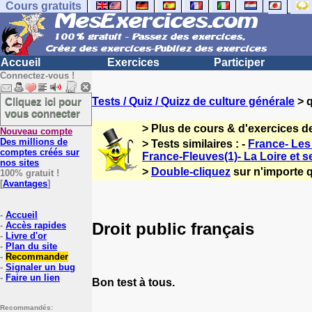
Cours gratuits
Accueil
Exercices
Participer
Connectez-vous !
Cliquez ici pour
Tests / Quiz / Quizz de culture générale
> q
vous connecter
> Plus de cours & d'exercices d
Nouveau compte
Des millions de
> Tests similaires : -
France- Les 
comptes créés sur
France-Fleuves(1)- La Loire et s
nos sites
>
Double-cliquez
sur n'importe q
100% gratuit !
[
Avantages
]
-
Accueil
Droit public français
-
Accès rapides
-
Livre d'or
-
Plan du site
-
Recommander
-
Signaler un bug
-
Faire un lien
Bon test à tous.
Recommandés: