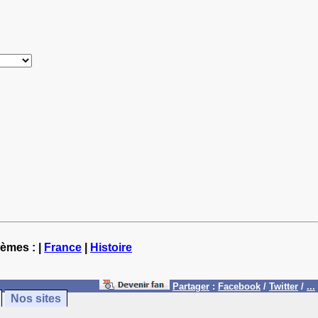
hèmes : |
France
|
Histoire
Partager
:
Facebook
/
Twitter
/
...
Nos sites