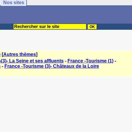
Nos sites
e
[
Autres thèmes
]
3)- La Seine et ses affluents
-
France -Tourisme (1)
-
s
-
France -Tourisme (3)- Châteaux de la Loire