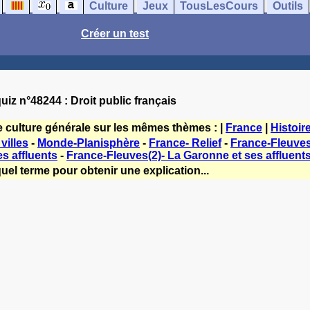
Culture
Jeux
TousLesCours
Outils
Créer un test
uiz n°48244 : Droit public français
e culture générale sur les mêmes thèmes : |
France
|
Histoir
villes
-
Monde-Planisphère
-
France- Relief
-
France-Fleuves(
es affluents
-
France-Fleuves(2)- La Garonne et ses affluent
uel terme pour obtenir une explication...