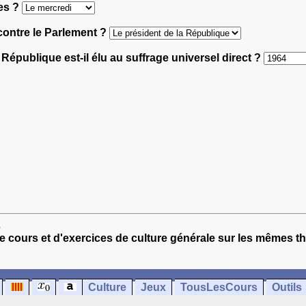
res ?
f contre le Parlement ?
 République est-il élu au suffrage universel direct ?
s
e cours et d'exercices de culture générale sur les mêmes t
Culture
Jeux
TousLesCours
Outils