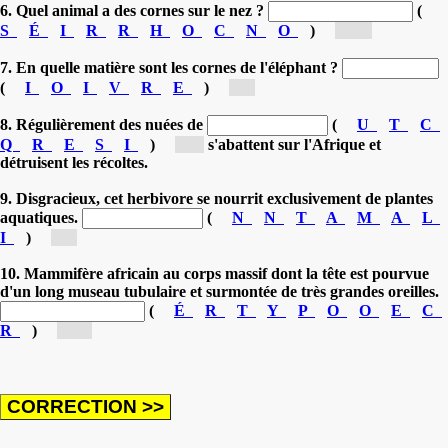
6. Quel animal a des cornes sur le nez ?
(
S
É
I
R
R
H
O
C
N
O
)
[rh...]
7. En quelle matière sont les cornes de l'éléphant ?
(
I
O
I
V
R
E
)
[i...]
8. Régulièrement des nuées de
(
U
T
C
Q
R
E
S
I
)
[c...]
s'abattent sur l'Afrique et
détruisent les récoltes.
9. Disgracieux, cet herbivore se nourrit exclusivement de plantes
aquatiques.
(
N
N
T
A
M
A
L
I
)
[l...]
10. Mammifère africain au corps massif dont la tête est pourvue
d'un long museau tubulaire et surmontée de très grandes oreilles.
(
É
R
T
Y
P
O
O
E
C
R
)
[or...]