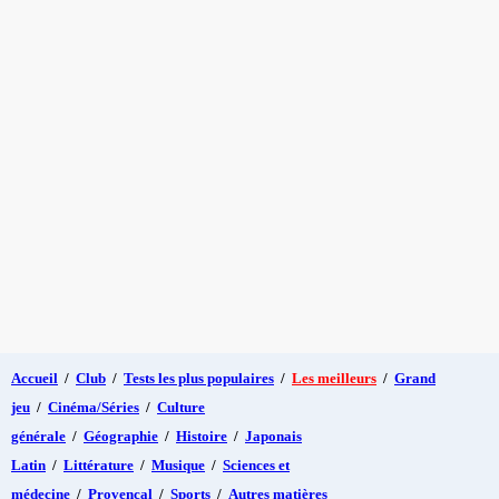
Accueil
/
Club
/
Tests les plus populaires
/
Les meilleurs
/
Grand
jeu
/
Cinéma/Séries
/
Culture
générale
/
Géographie
/
Histoire
/
Japonais
Latin
/
Littérature
/
Musique
/
Sciences et
médecine
/
Provençal
/
Sports
/
Autres matières