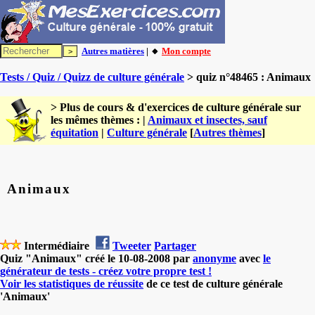
Autres matières
| 🔸
Mon compte
Tests / Quiz / Quizz de culture générale
> quiz n°48465 : Animaux
> Plus de cours & d'exercices de culture générale sur
les mêmes thèmes : |
Animaux et insectes, sauf
équitation
|
Culture générale
[
Autres thèmes
]
Animaux
Intermédiaire
Tweeter
Partager
Quiz "Animaux" créé le 10-08-2008 par
anonyme
avec
le
générateur de tests - créez votre propre test !
Voir les statistiques de réussite
de ce test de culture générale
'Animaux'