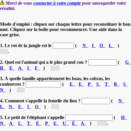
Merci de vous
connecter à votre compte
pour sauvegarder votre
résultat.
Mode d'emploi : cliquez sur chaque lettre pour reconstituer le bon
mot. Cliquez sur la boîte pour recommencer. Une aide dans la
case grise.
1. Le roi de la jungle est le
(
N
I
O
L
)
[l...]
.
2. Quel est l'animal qui a le plus grand cou ?
(
G
R
E
A
I
F
)
[g...]
3. À quelle famille appartiennent les boas, les cobras, les
couleuvres ?
(
E
E
P
S
T
R
S
N
)
[s...]
4. Comment s'appelle la femelle du lion ?
(
N
L
N
E
I
O
)
[l...]
5. Le petit de l'éléphant s'appelle
(
H
N
A
L
T
É
P
E
U
É
A
)
[él...]
.