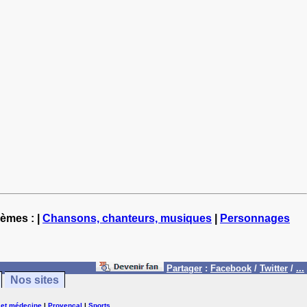
hèmes : |
Chansons, chanteurs, musiques
|
Personnages
Partager
:
Facebook
/
Twitter
/
...
Nos sites
 et médecine
|
Provençal
|
Sports