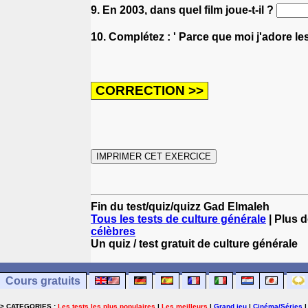
9. En 2003, dans quel film joue-t-il ?
10. Complétez : ' Parce que moi j'adore le
Fin du test/quiz/quizz Gad Elmaleh
Tous les tests de culture générale
| Plus d
célèbres
Un quiz / test gratuit de culture générale
Cours gratuits
> CATEGORIES :
Les tests les plus populaires
|
Les meilleurs
|
Grand jeu
|
Cinéma/Séries