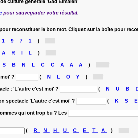
 de culture générale 'Gad Elmaleh'
e
pour sauvegarder votre résultat.
 pour reconstituer le bon mot. Cliquez sur la boîte pour rec
1
9
7
1
)
[1...]
A
R
I
L
)
[A...]
S
B
N
L
C
C
A
A
A
)
[Ca...]
t moi' ?
(
N
L
O
Y
)
[L...]
cle : 'L'autre c'est moi' ?
(
N
U
B
son spectacle 'L'autre c'est moi' ?
(
K
S
hommes qui ont trop bu ? Les
(
R
N
H
U
C
E
T
A
)
[C...]