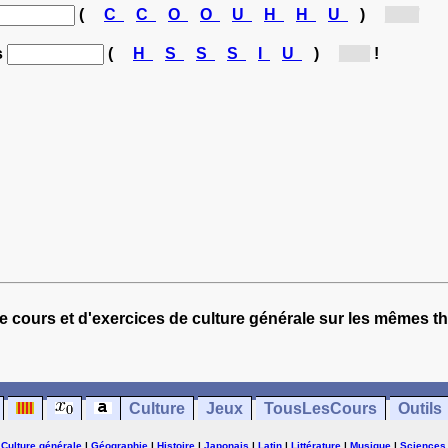
(
C
C
O
O
U
H
H
U
)
[C...]
s
(
H
S
S
S
I
U
)
[s...]
!
e cours et d'exercices de culture générale sur les mêmes t
Culture
Jeux
TousLesCours
Outils
|
Culture générale
|
Géographie
|
Histoire
|
Japonais
|
Latin
|
Littérature
|
Musique
|
Sciences