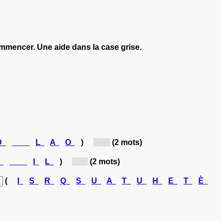
ommencer. Une aide dans la case grise.
D
L
A
O
)
[A...]
(2 mots)
E
I
L
)
[L...]
(2 mots)
(
I
S
R
Q
S
U
A
T
U
H
E
T
È