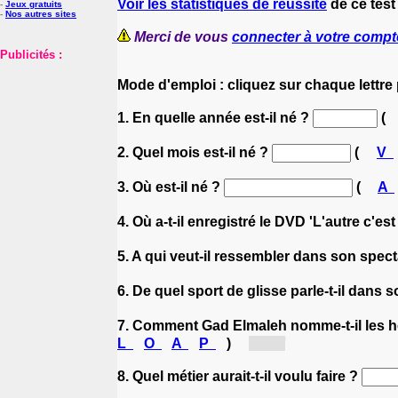
Voir les statistiques de réussite
de ce test
-
Jeux gratuits
-
Nos autres sites
Merci de vous
connecter à votre compt
Publicités :
Mode d'emploi : cliquez sur chaque lettre
1. En quelle année est-il né ?
(
2. Quel mois est-il né ?
(
V
3. Où est-il né ?
(
A
4. Où a-t-il enregistré le DVD 'L'autre c'es
5. A qui veut-il ressembler dans son specta
6. De quel sport de glisse parle-t-il dans 
7. Comment Gad Elmaleh nomme-t-il les 
L
O
A
P
)
[au...]
8. Quel métier aurait-t-il voulu faire ?