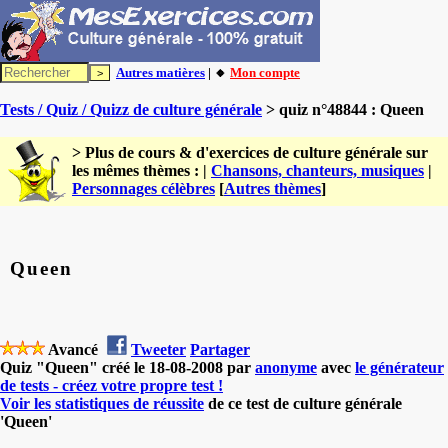
Autres matières
| 🔸
Mon compte
Tests / Quiz / Quizz de culture générale
> quiz n°48844 : Queen
> Plus de cours & d'exercices de culture générale sur
les mêmes thèmes : |
Chansons, chanteurs, musiques
|
Personnages célèbres
[
Autres thèmes
]
Queen
Avancé
Tweeter
Partager
Quiz "Queen" créé le 18-08-2008 par
anonyme
avec
le générateur
de tests - créez votre propre test !
Voir les statistiques de réussite
de ce test de culture générale
'Queen'