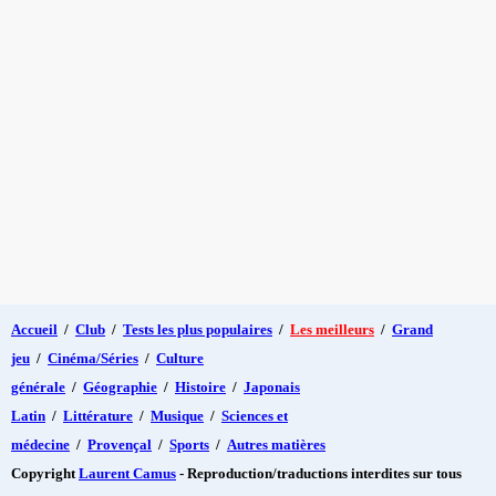
Accueil
/
Club
/
Tests les plus populaires
/
Les meilleurs
/
Grand
jeu
/
Cinéma/Séries
/
Culture
générale
/
Géographie
/
Histoire
/
Japonais
Latin
/
Littérature
/
Musique
/
Sciences et
médecine
/
Provençal
/
Sports
/
Autres matières
Copyright
Laurent Camus
- Reproduction/traductions interdites sur tous