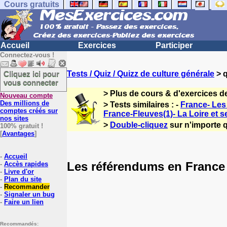
Cours gratuits
Accueil
Exercices
Participer
Connectez-vous !
Cliquez ici pour
Tests / Quiz / Quizz de culture générale
> q
vous connecter
> Plus de cours & d'exercices d
Nouveau compte
Des millions de
> Tests similaires : -
France- Les 
comptes créés sur
France-Fleuves(1)- La Loire et s
nos sites
>
Double-cliquez
sur n'importe q
100% gratuit !
[
Avantages
]
-
Accueil
Les référendums en France
-
Accès rapides
-
Livre d'or
-
Plan du site
-
Recommander
-
Signaler un bug
-
Faire un lien
Recommandés: