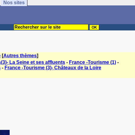
Nos sites
e
[
Autres thèmes
]
3)- La Seine et ses affluents
-
France -Tourisme (1)
-
s
-
France -Tourisme (3)- Châteaux de la Loire