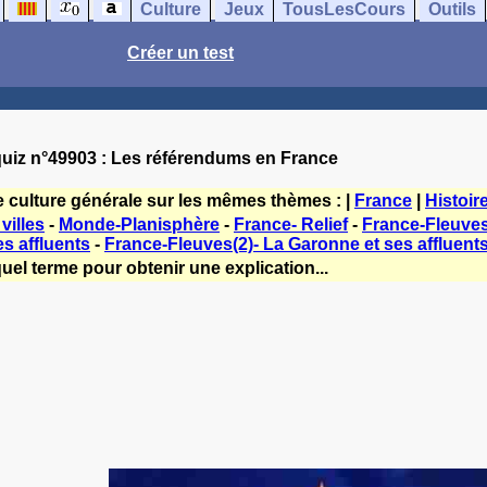
Culture
Jeux
TousLesCours
Outils
Créer un test
uiz n°49903 : Les référendums en France
e culture générale sur les mêmes thèmes : |
France
|
Histoir
villes
-
Monde-Planisphère
-
France- Relief
-
France-Fleuves(
es affluents
-
France-Fleuves(2)- La Garonne et ses affluent
uel terme pour obtenir une explication...