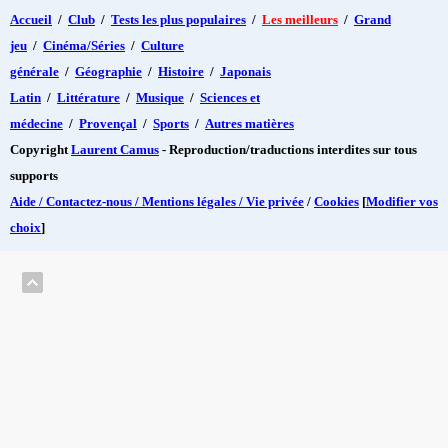
Accueil
/
Club
/
Tests les plus populaires
/
Les meilleurs
/
Grand
jeu
/
Cinéma/Séries
/
Culture
générale
/
Géographie
/
Histoire
/
Japonais
Latin
/
Littérature
/
Musique
/
Sciences et
médecine
/
Provençal
/
Sports
/
Autres matières
Copyright
Laurent Camus
- Reproduction/traductions interdites sur tous
supports
Aide / Contactez-nous / Mentions légales / Vie privée
/
Cookies
[
Modifier vos
choix
]