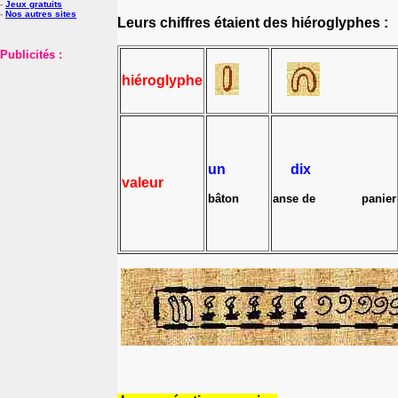
-
Jeux gratuits
-
Nos autres sites
Leurs chiffres étaient des hiéroglyphes :
Publicités :
hiéroglyphe
un
dix
valeur
bâton
anse de panier