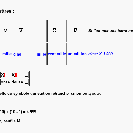
ttres :
M
V
C
M
Si l'on met une barre ho
mille
cent mille
un million
c'est: X 1 000
cinq
mille
X
I
X
II
...
...
onze
douze
elle du symbole qui suit on retranche, sinon on ajoute.
0) + (10 - 1) = 4 999
e, sauf le M