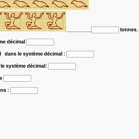
_________
tonnes.
ème décimal
dans le système décimal :
e système décimal:
ns
ins :