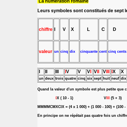
La numération romaine
Leurs symboles sont constitués de sept le
chiffre
I
V
X
L
C
D
valeur
un
cinq
dix
cinquante
cent
cinq cents
I
II
III
I
V
V
V
I
V
II
V
III
I
X
X
un
deux
trois
quatre
cinq
six
sept
huit
neuf
dix
Quand la valeur d'un symbole est plus petite que c
I
X ( 10 - 1) V
III
(5 + 3)
MMMMCMXCIX = (4 x 1 000) + (1 000 - 100) + (100 - 1
En principe on ne répétait pas quatre fois un chiffr