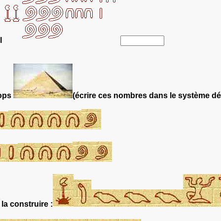
l
éops
(écrire ces nombres dans le système dé
la construire :