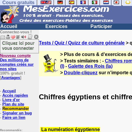
Cours gratuits
Accueil
Exercices
Participer
Connectez-vous !
Cliquez ici pour
Tests / Quiz / Quizz de culture générale
> q
vous connecter
> Plus de cours & d'exercices d
Nouveau compte
Des millions de
> Tests similaires : -
Chiffres ro
comptes créés sur
(I)
-
Galette des Rois (la)
nos sites
>
Double-cliquez
sur n'importe q
100% gratuit !
[
Avantages
]
-
Accueil
Chiffres égyptiens et chiffr
-
Accès rapides
-
Livre d'or
-
Plan du site
-
Recommander
-
Signaler un bug
-
Faire un lien
La numération égyptienne
Recommandés: