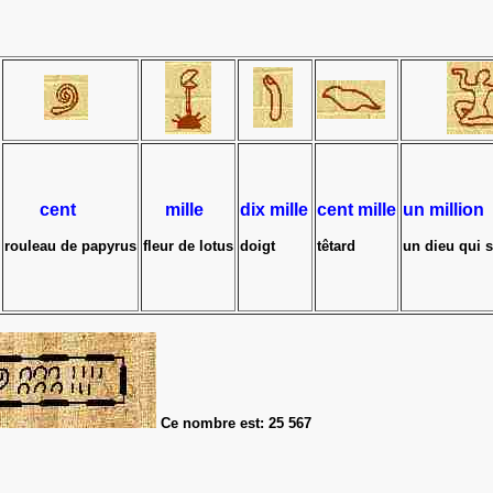
cent
mille
dix mille
cent mille
un million
rouleau de papyrus
fleur de lotus
doigt
têtard
un dieu qui s
Ce nombre est
:
25 567