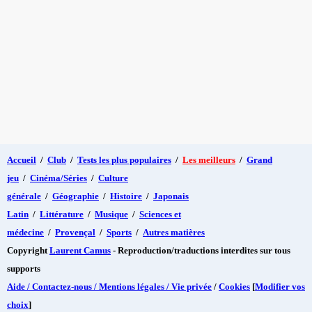
Accueil
/
Club
/
Tests les plus populaires
/
Les meilleurs
/
Grand
jeu
/
Cinéma/Séries
/
Culture
générale
/
Géographie
/
Histoire
/
Japonais
Latin
/
Littérature
/
Musique
/
Sciences et
médecine
/
Provençal
/
Sports
/
Autres matières
Copyright
Laurent Camus
- Reproduction/traductions interdites sur tous
supports
Aide / Contactez-nous / Mentions légales / Vie privée
/
Cookies
[
Modifier vos
choix
]