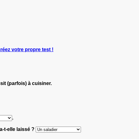
créez votre propre test !
ssit (parfois) à cuisiner.
.
-t-elle laissé ?