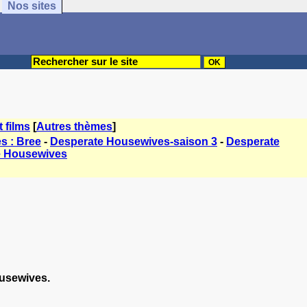
Nos sites
t films
[
Autres thèmes
]
s : Bree
-
Desperate Housewives-saison 3
-
Desperate
e Housewives
ousewives.