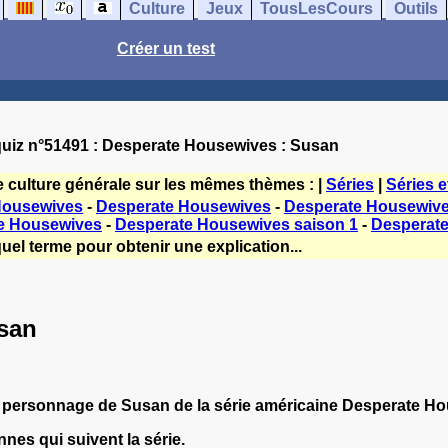
Culture
Jeux
TousLesCours
Outils
Créer un test
uiz n°51491 : Desperate Housewives : Susan
e culture générale sur les mêmes thèmes : |
Séries
|
Séries e
Housewives
-
Desperate Housewives
-
Desperate Housewive
e Housewives
-
Desperate Housewives saison 1
-
Desperat
uel terme pour obtenir une explication...
san
 personnage de Susan de la série américaine Desperate H
nes qui suivent la série.