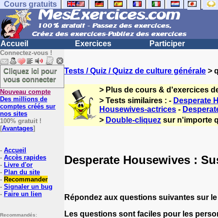
Cours gratuits
Accueil
Exercices
Participer
Connectez-vous !
Cliquez ici pour
Tests / Quiz / Quizz de culture générale
> q
vous connecter
> Plus de cours & d'exercices d
Nouveau compte
Des millions de
> Tests similaires : -
Desperate 
comptes créés sur
Housewives-actrices
-
Desperat
nos sites
>
Double-cliquez
sur n'importe q
100% gratuit !
[
Avantages
]
-
Accueil
Desperate Housewives : Su
-
Accès rapides
-
Livre d'or
-
Plan du site
-
Recommander
-
Signaler un bug
-
Faire un lien
Répondez aux questions suivantes sur le
Les questions sont faciles pour les person
Recommandés: