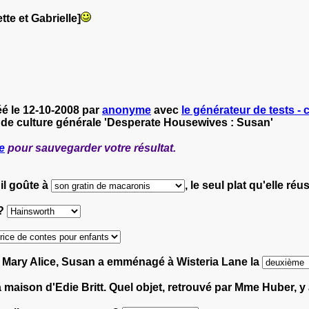
tte et Gabrielle]
é le 12-10-2008 par
anonyme
avec
le générateur de tests - 
 de culture générale 'Desperate Housewives : Susan'
e
pour sauvegarder votre résultat.
il goûte à
, le seul plat qu'elle réu
 ?
et Mary Alice, Susan a emménagé à Wisteria Lane la
 maison d'Edie Britt. Quel objet, retrouvé par Mme Huber, y a