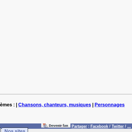
hèmes : |
Chansons, chanteurs, musiques
|
Personnages
Partager
:
Facebook
/
Twitter
/
...
Nos sites