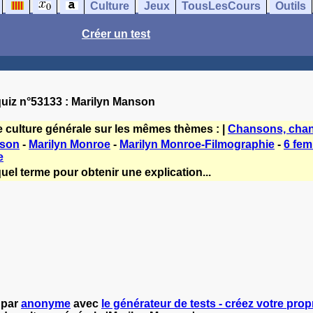
Culture
Jeux
TousLesCours
Outils
Créer un test
uiz n°53133 : Marilyn Manson
e culture générale sur les mêmes thèmes : |
Chansons, chan
nson
-
Marilyn Monroe
-
Marilyn Monroe-Filmographie
-
6 fem
e
uel terme pour obtenir une explication...
 par
anonyme
avec
le générateur de tests - créez votre propr