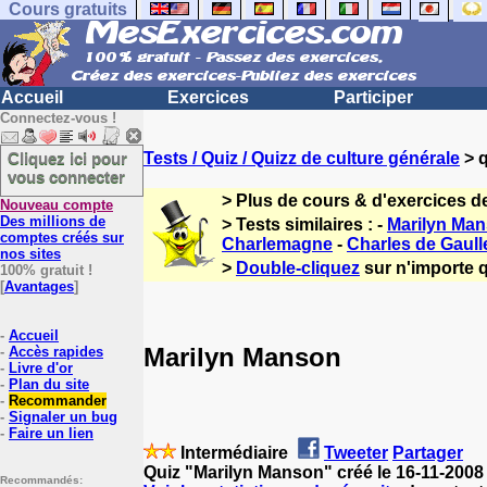
Cours gratuits
Accueil
Exercices
Participer
Connectez-vous !
Cliquez ici pour
Tests / Quiz / Quizz de culture générale
> q
vous connecter
> Plus de cours & d'exercices d
Nouveau compte
Des millions de
> Tests similaires : -
Marilyn Ma
comptes créés sur
Charlemagne
-
Charles de Gaull
nos sites
>
Double-cliquez
sur n'importe q
100% gratuit !
[
Avantages
]
-
Accueil
Marilyn Manson
-
Accès rapides
-
Livre d'or
-
Plan du site
-
Recommander
-
Signaler un bug
-
Faire un lien
Intermédiaire
Tweeter
Partager
Quiz "Marilyn Manson" créé le 16-11-2008
Recommandés: