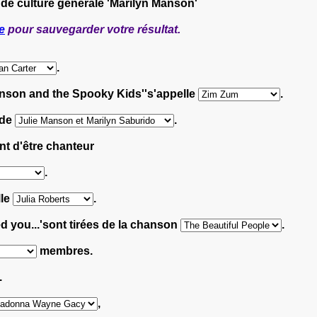
 de culture générale 'Marilyn Manson'
e
pour sauvegarder votre résultat.
.
anson and the Spooky Kids''s'appelle
.
 de
.
t d'être chanteur
.
lle
.
ed you...'sont tirées de la chanson
.
membres.
.
,