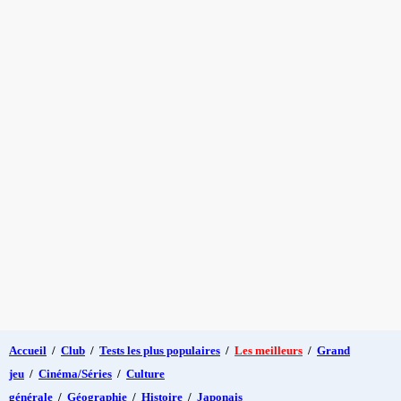
Accueil
/
Club
/
Tests les plus populaires
/
Les meilleurs
/
Grand
jeu
/
Cinéma/Séries
/
Culture
générale
/
Géographie
/
Histoire
/
Japonais