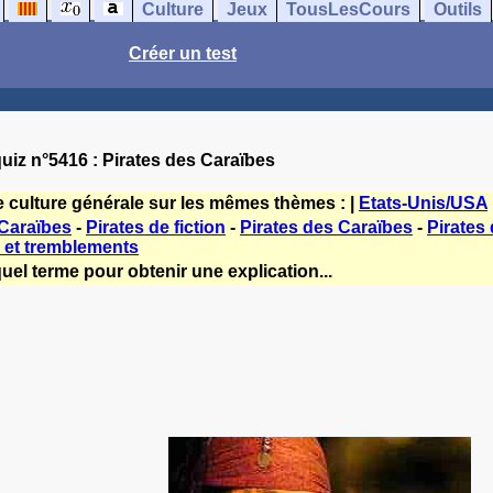
Culture
Jeux
TousLesCours
Outils
Créer un test
uiz n°5416 : Pirates des Caraïbes
e culture générale sur les mêmes thèmes : |
Etats-Unis/USA
 Caraïbes
-
Pirates de fiction
-
Pirates des Caraïbes
-
Pirates 
 et tremblements
uel terme pour obtenir une explication...