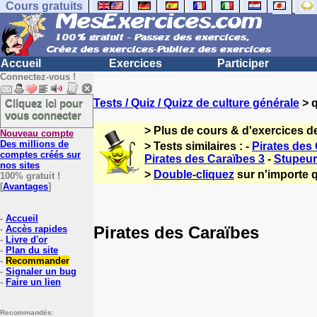
Cours gratuits
Accueil
Exercices
Participer
Connectez-vous !
Cliquez ici pour
Tests / Quiz / Quizz de culture générale
> q
vous connecter
> Plus de cours & d'exercices d
Nouveau compte
Des millions de
> Tests similaires : -
Pirates des
comptes créés sur
Pirates des Caraïbes 3
-
Stupeur
nos sites
>
Double-cliquez
sur n'importe q
100% gratuit !
[
Avantages
]
-
Accueil
Pirates des Caraïbes
-
Accès rapides
-
Livre d'or
-
Plan du site
-
Recommander
-
Signaler un bug
-
Faire un lien
Recommandés: