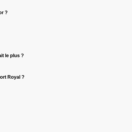
or ?
it le plus ?
Port Royal ?