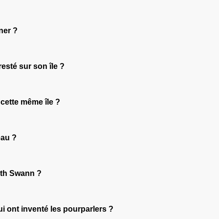
ner ?
esté sur son île ?
 cette même île ?
eau ?
beth Swann ?
i ont inventé les pourparlers ?