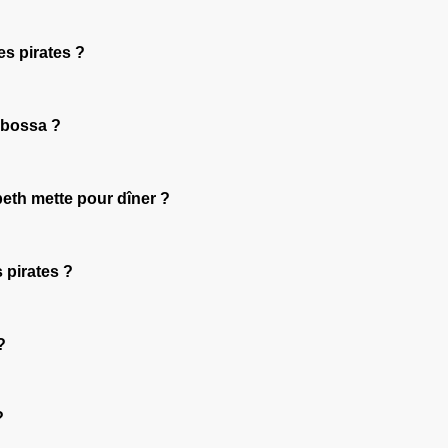
es pirates ?
rbossa ?
beth mette pour dîner ?
s pirates ?
?
?