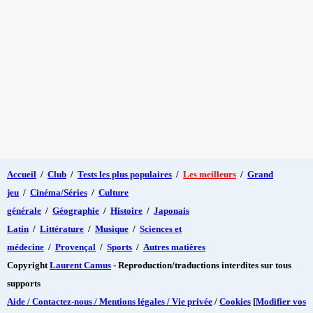
Accueil
/
Club
/
Tests les plus populaires
/
Les meilleurs
/
Grand
jeu
/
Cinéma/Séries
/
Culture
générale
/
Géographie
/
Histoire
/
Japonais
Latin
/
Littérature
/
Musique
/
Sciences et
médecine
/
Provençal
/
Sports
/
Autres matières
Copyright
Laurent Camus
- Reproduction/traductions interdites sur tous
supports
Aide / Contactez-nous / Mentions légales / Vie privée
/
Cookies
[
Modifier vos