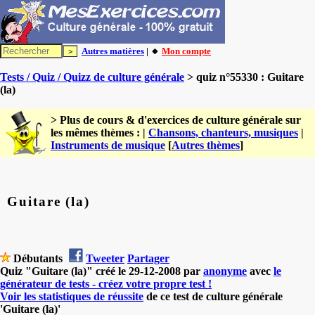
Autres matières
| 🔸
Mon compte
Tests / Quiz / Quizz de culture générale
> quiz n°55330 : Guitare
(la)
> Plus de cours & d'exercices de culture générale sur
les mêmes thèmes : |
Chansons, chanteurs, musiques
|
Instruments de musique
[
Autres thèmes
]
Guitare (la)
Débutants
Tweeter
Partager
Quiz "Guitare (la)" créé le 29-12-2008 par
anonyme
avec
le
générateur de tests - créez votre propre test !
Voir les statistiques de réussite
de ce test de culture générale
'Guitare (la)'