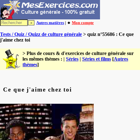
Autres matières
| 🔸
Mon compte
Tests / Quiz / Quizz de culture générale
> quiz n°55686 : Ce que
j'aime chez toi
> Plus de cours & d'exercices de culture générale sur
les mêmes thèmes : |
Séries
|
Séries et films
[
Autres
thèmes
]
Ce que j'aime chez toi