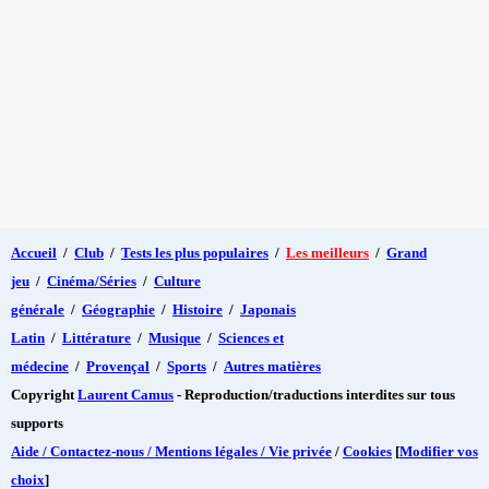
Accueil
/
Club
/
Tests les plus populaires
/
Les meilleurs
/
Grand
jeu
/
Cinéma/Séries
/
Culture
générale
/
Géographie
/
Histoire
/
Japonais
Latin
/
Littérature
/
Musique
/
Sciences et
médecine
/
Provençal
/
Sports
/
Autres matières
Copyright
Laurent Camus
- Reproduction/traductions interdites sur tous
supports
Aide / Contactez-nous / Mentions légales / Vie privée
/
Cookies
[
Modifier vos
choix
]