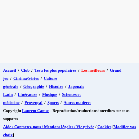
Accueil
/
Club
/
Tests les plus populaires
/
Les meilleurs
/
Grand
jeu
/
Cinéma/Séries
/
Culture
générale
/
Géographie
/
Histoire
/
Japonais
Latin
/
Littérature
/
Musique
/
Sciences et
médecine
/
Provençal
/
Sports
/
Autres matières
Copyright
Laurent Camus
- Reproduction/traductions interdites sur tous
supports
Aide / Contactez-nous / Mentions légales / Vie privée
/
Cookies
[
Modifier vos
choix
]