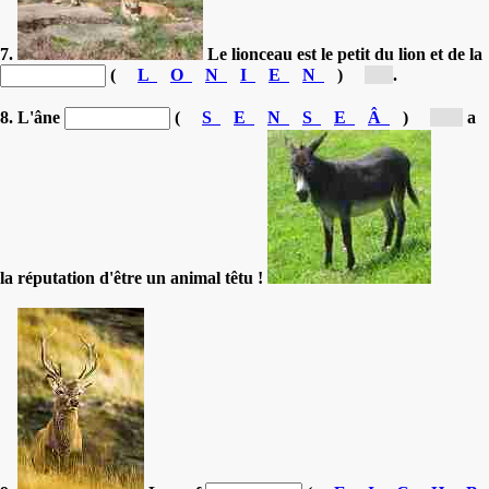
7.
Le lionceau est le petit du lion et de la
(
L
O
N
I
E
N
)
[l...]
.
8. L'âne
(
S
E
N
S
E
Â
)
[â...]
a
la réputation d'être un animal têtu !