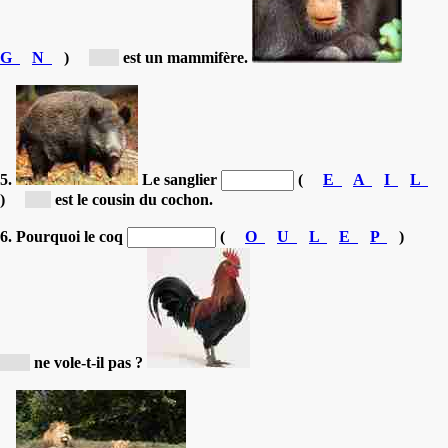
G
N
)
[g...]
est un mammifère.
5.
Le sanglier
(
E
A
I
L
)
[l...]
est le cousin du cochon.
6. Pourquoi le coq
(
O
U
L
E
P
)
[p...]
ne vole-t-il pas ?