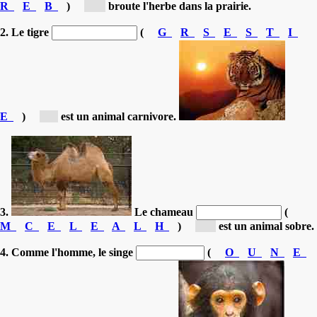
R
E
B
)
[b...]
broute l'herbe dans la prairie.
2. Le tigre
(
G
R
S
E
S
T
I
E
)
[t...]
est un animal carnivore.
3.
Le chameau
(
M
C
E
L
E
A
L
H
)
[c...]
est un animal sobre.
4. Comme l'homme, le singe
(
O
U
N
E