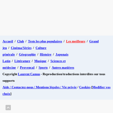
Accueil
/
Club
/
Tests les plus populaires
/
Les meilleurs
/
Grand
jeu
/
Cinéma/Séries
/
Culture
générale
/
Géographie
/
Histoire
/
Japonais
Latin
/
Littérature
/
Musique
/
Sciences et
médecine
/
Provençal
/
Sports
/
Autres matières
Copyright
Laurent Camus
- Reproduction/traductions interdites sur tous
supports
Aide / Contactez-nous / Mentions légales / Vie privée
/
Cookies
[
Modifier vos
choix
]