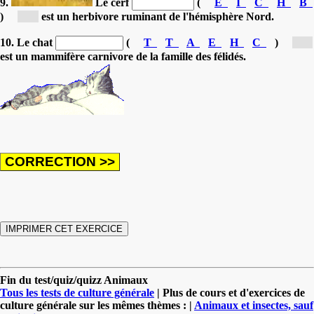
9.
Le cerf
(
E
I
C
H
B
)
[b...]
est un herbivore ruminant de l'hémisphère Nord.
10. Le chat
(
T
T
A
E
H
C
)
[c...]
est un mammifère carnivore de la famille des félidés.
Fin du test/quiz/quizz Animaux
Tous les tests de culture générale
| Plus de cours et d'exercices de
culture générale sur les mêmes thèmes : |
Animaux et insectes, sauf