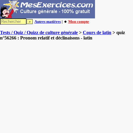
Autres matières
| 🔸
Mon compte
Tests / Quiz / Quizz de culture générale
>
Cours de latin
> quiz
n°56266 : Pronom relatif et déclinaisons - latin