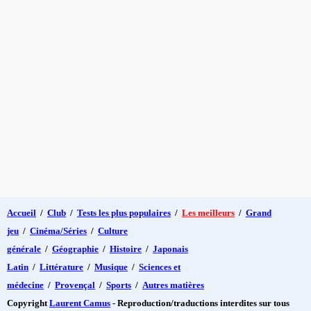
Accueil
/
Club
/
Tests les plus populaires
/
Les meilleurs
/
Grand
jeu
/
Cinéma/Séries
/
Culture
générale
/
Géographie
/
Histoire
/
Japonais
Latin
/
Littérature
/
Musique
/
Sciences et
médecine
/
Provençal
/
Sports
/
Autres matières
Copyright
Laurent Camus
- Reproduction/traductions interdites sur tous