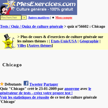
Autres matières
| 🔸
Mon compte
Tests / Quiz / Quizz de culture générale
> quiz n°56602 : Chicago
> Plus de cours & d'exercices de culture générale sur
les mêmes thèmes : |
Etats-Unis/USA
|
Géographie
|
Villes
[
Autres thèmes
]
Chicago
Débutants
Tweeter
Partager
Quiz "Chicago" créé le 23-01-2009 par
anonyme
avec
le
générateur de tests - créez votre propre test !
Voir les statistiques de réussite
de ce test de culture générale
'Chicago'