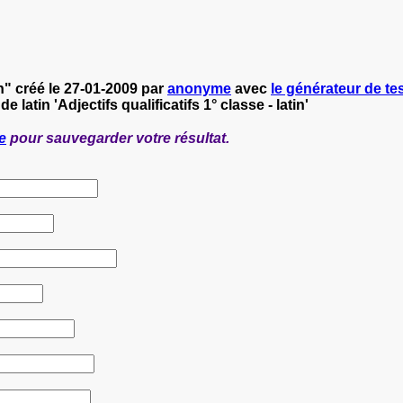
tin" créé le 27-01-2009 par
anonyme
avec
le générateur de tes
de latin 'Adjectifs qualificatifs 1° classe - latin'
e
pour sauvegarder votre résultat.