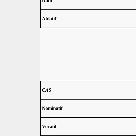
Datif
Ablatif
CAS
Nominatif
Vocatif