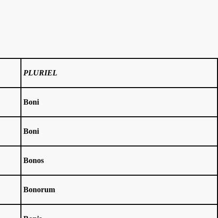
PLURIEL
Boni
Boni
Bonos
Bonorum