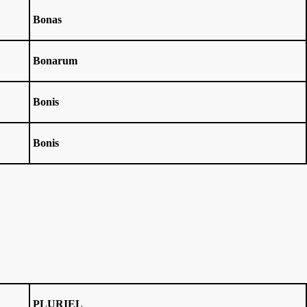
Bonas
Bonarum
Bonis
Bonis
PLURIEL