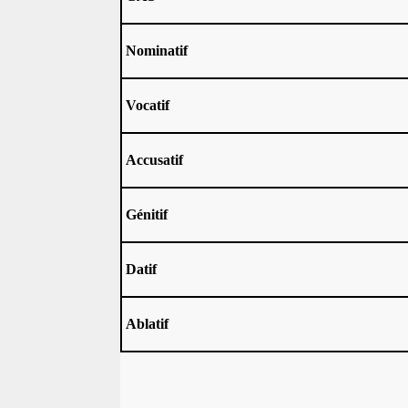
Nominatif
Vocatif
Accusatif
Génitif
Datif
Ablatif