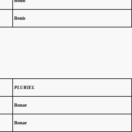
Bonis
Bonis
PLURIEL
Bonae
Bonae