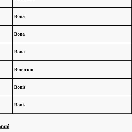
Bona
Bona
Bona
Bonorum
Bonis
Bonis
mandé