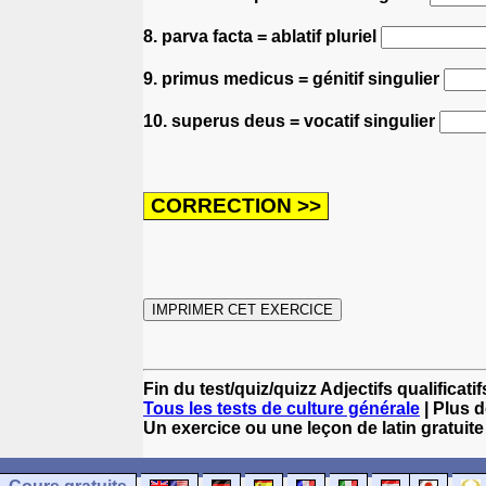
8. parva facta = ablatif pluriel
9. primus medicus = génitif singulier
10. superus deus = vocatif singulier
Fin du test/quiz/quizz Adjectifs qualificatifs
Tous les tests de culture générale
| Plus d
Un exercice ou une leçon de latin gratuite