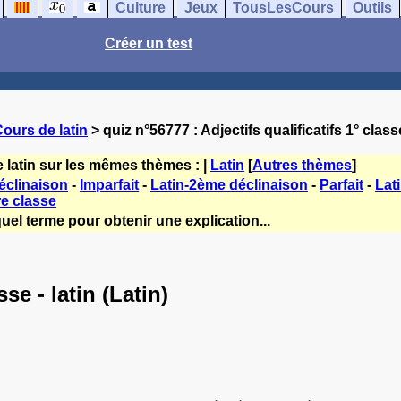
Culture
Jeux
TousLesCours
Outils
Créer un test
ours de latin
> quiz n°56777 : Adjectifs qualificatifs 1° classe
 latin sur les mêmes thèmes : |
Latin
[
Autres thèmes
]
éclinaison
-
Imparfait
-
Latin-2ème déclinaison
-
Parfait
-
Lat
re classe
uel terme pour obtenir une explication...
sse - latin (Latin)