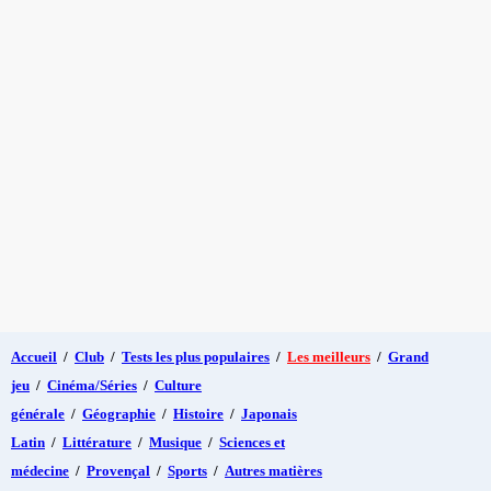
Accueil
/
Club
/
Tests les plus populaires
/
Les meilleurs
/
Grand
jeu
/
Cinéma/Séries
/
Culture
générale
/
Géographie
/
Histoire
/
Japonais
Latin
/
Littérature
/
Musique
/
Sciences et
médecine
/
Provençal
/
Sports
/
Autres matières